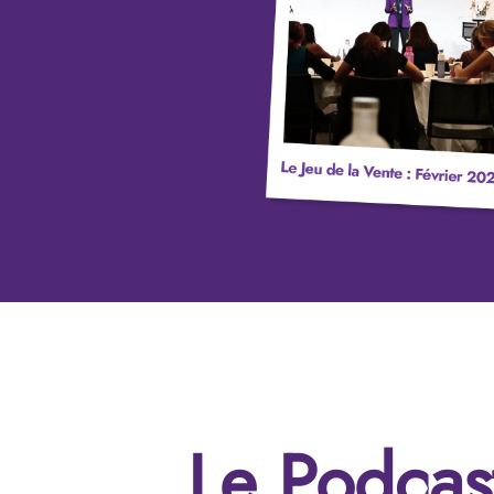
8000€ de CA, je réalise u
exploit avec un CA de plu
000€ et je close le premie
gros deal jamais encore s
dans l’histoire de l’entrepr
Le Podcas