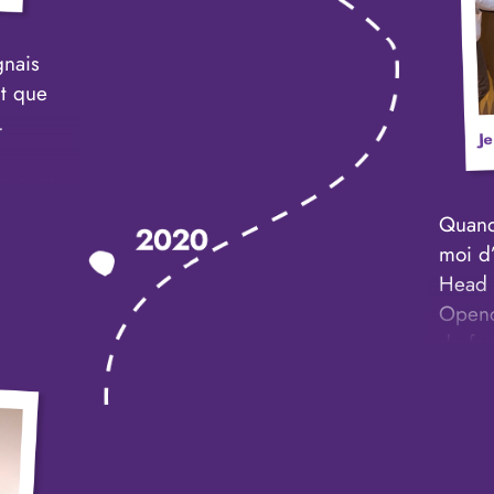
faire 
que me
gnais
mon p
nt que
Freel
.
es sans
Alors
Quand
ui est
moi d’
écide
Head 
ter de
Openc
if de 20
de for
 cet
diplom
numéri
départ
ollègues
que Fr
ent
on me