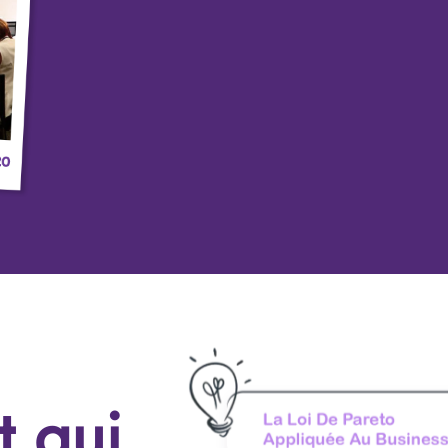
n
s de 62
Bien 
r plus
millio
igné
d’affa
ise !
salari
pour 
je ve
ma fil
quéman
t qui