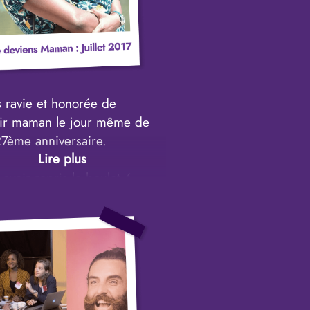
ues mois plus tard, je
ole à Montréal pour un
ème stage. Je découvre,
à un séminaire, l’industrie
onnante de la croissance
s ravie et honorée de
nelle !
ir maman le jour même de
7ème anniversaire.
mprends que Mon Mindset
d’esprit) va conditionner ma
avoir repris le boulot 6
te futur !
après la naissance de ma
Aïssa, je suis en quête de
aux défis.
uestion me trotte dans ma
: Comment je peux doubler
laire fixe en continuant à