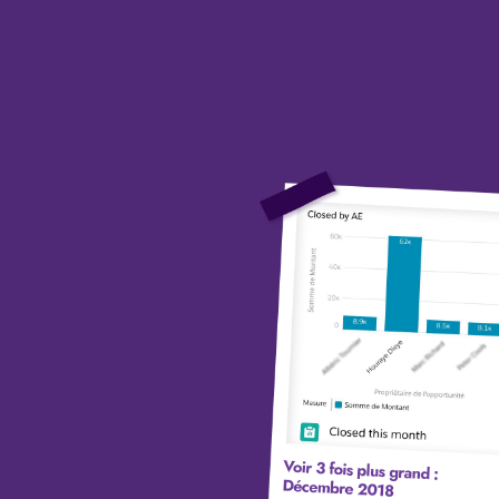
premier CDI en tant que
International Business Dev
pour un éditeur de logiciel
suis débauchée quelques 
après par une startup digit
nommée Salecycle.
Je me hisse en quelques 
à peine parmi les Top Per
au niveau mondial et le C
m’envoit dans la filiale en
Angleterre former un équ
d’une dizaine de commerc
Je réalise qu’au-delà d’aim
vendre, j’adore transmettre
accompagner les autres à