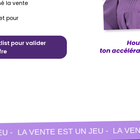
mé la vente
et pour
Hou
ist pour valider
ton accéléra
fre
LA VENTE
LA VENTE EST UN JEU -
 -