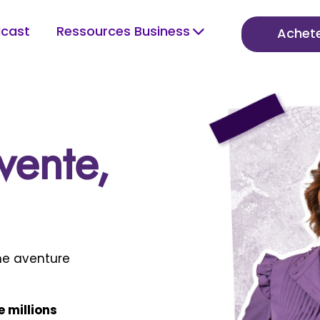
dcast
Ressources Business
Achete
vente,
e aventure
e millions