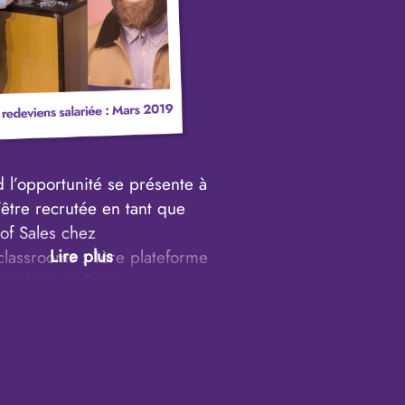
ce que je fais ? C’est ainsi
 vient à l’idée de mettre à
ropre compte et de devenir
ance.
 l’opportunité se présente à
être recrutée en tant que
of Sales chez
lassrooms : 1ère plateforme
mations en ligne
antes sur les métiers du
que, je la saisie ! Au
 j’intègre la boîte en tant
eelance et 4 mois plus tard
 propose de passer en CDI.