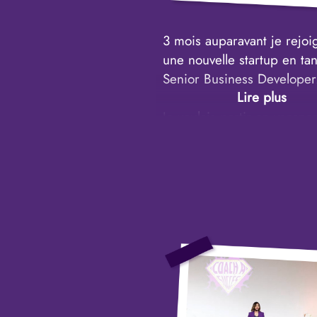
atteindre leurs objectifs !
3 mois auparavant je rejoi
une nouvelle startup en ta
Senior Business Developer
Je voulais partir en vacanc
contrainte en fin d’année. 
sur un mois challengeant q
le mois de décembre je d
de ne pas juste me conten
réussir à atteindre l’object
000€ fixé mais de faire 3X
objectif.
Tandis que mes 3 autres c
parviennent à faire seulem