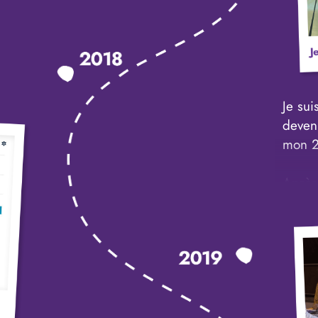
Quelq
eloper
m’env
 et je
deuxi
temps
suite 
ale
passi
Je sui
person
deven
semaines
mon 2
Je co
formers
(État 
EO
Après 
réussi
mois 
ipe
fille 
iaux.
nouve
er
Une q
 et
tête 
mon sa