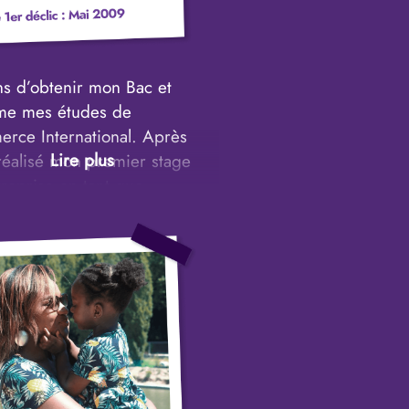
ns d’obtenir mon Bac et
ame mes études de
rce International. Après
 réalisé mon premier stage
reprise en tant que
rciale B2B.
uche mes premières
sions suite à des contrats
’ai signé, je comprends que
opper ma capacité à vendre
rmettrait de ne jamais
er d’argent dans ma vie !