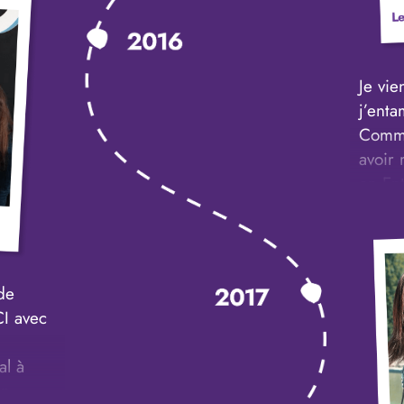
Je vie
j’ent
Comme
avoir
en Ent
Comme
Je to
commis
de
que j
I avec
dével
me pe
l à
manqu
on