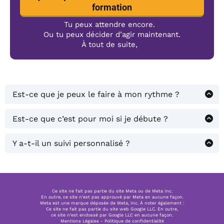
formation
Tu peux attendre encore.
Ou tu peux décider d’agir maintenant.
À tout de suite,
Est-ce que je peux le faire à mon rythme ?
Oui, tu peux commencer quand tu veux, tu as
accès à vie.
Est-ce que c’est pour moi si je débute ?
Si tu as une offre claire, oui. Sinon, ce programme
t’aidera aussi à en créer une.
Y a-t-il un suivi personnalisé ?
Tu as un
appel bilan offert
à la fin pour ajuster ta
stratégie avec un membre de mon équipe.
Ce site ne fait pas partie du site Meta ou de Meta Inc.
En outre, ce site n'est pas approuvé par Meta en aucune façon.
Meta est une marque déposée de Meta, Inc. À noter également :
Ce site ne fait pas partie du site web Google LLC. En outre,
ce site n’est endossé par Google LLC en aucune façon.
Mentions Légales - Politique de confidentialité