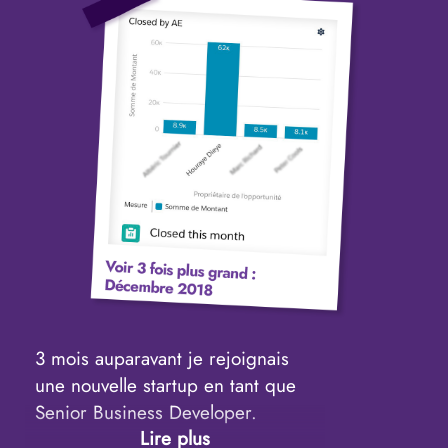
fille Aïssa, je suis en quête de
nouveaux défis.
Une question me trotte dans ma
tête : Comment je peux doubler
mon salaire fixe en continuant à
faire ce que je fais ? C’est ainsi
que me vient à l’idée de mettre à
mon propre compte et de devenir
Freelance.
3 mois auparavant je rejoignais
une nouvelle startup en tant que
Senior Business Developer.