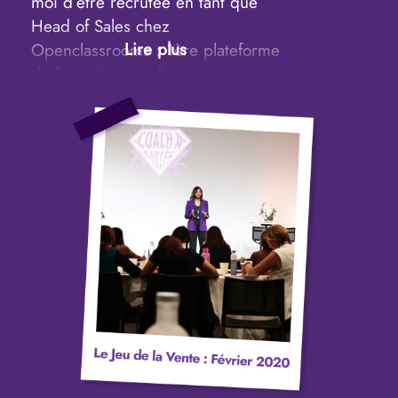
moi d’être recrutée en tant que
Head of Sales chez
Openclassrooms : 1ère plateforme
de formations en ligne
diplomantes sur les métiers du
numérique, je la saisie ! Au
départ j’intègre la boîte en tant
que Freelance et 4 mois plus tard
on me propose de passer en CDI.
Bien que je génère plusieurs
millions d’euros de chiffre
d’affaires, je ressens que le
salariat ce n’est vraiment pas fait
pour moi, je manque de liberté et
je veux passer plus de temps avec
ma fille sans me justifier ni devoir