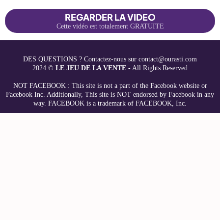
REGARDER LA VIDEO
Cette vidéo est totalement GRATUITE
DES QUESTIONS ? Contactez-nous sur contact@ourasti.com
2024 ©
LE JEU DE LA VENTE
- All Rights Reserved
NOT FACEBOOK : This site is not a part of the Facebook website or
Facebook Inc. Additionally, This site is NOT endorsed by Facebook in any
way. FACEBOOK is a trademark of FACEBOOK, Inc.