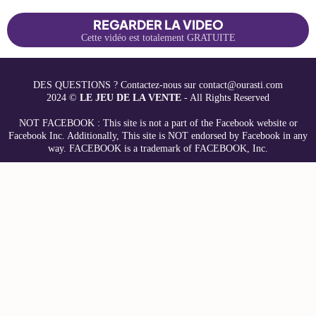
REGARDER LA VIDEO
Cette vidéo est totalement GRATUITE
DES QUESTIONS ? Contactez-nous sur contact@ourasti.com
2024 ©
LE JEU DE LA VENTE
- All Rights Reserved
NOT FACEBOOK : This site is not a part of the Facebook website or
Facebook Inc. Additionally, This site is NOT endorsed by Facebook in any
way. FACEBOOK is a trademark of FACEBOOK, Inc.