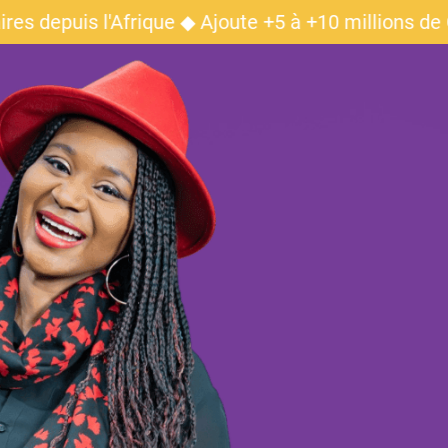
ires depuis l'Afrique ◆ Ajoute +5 à +10 millions 