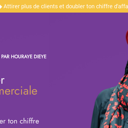
rer plus de clients et doubler ton chiffre d'affa
 PAR HOURAYE DIEYE
r
merciale
er ton chiffre