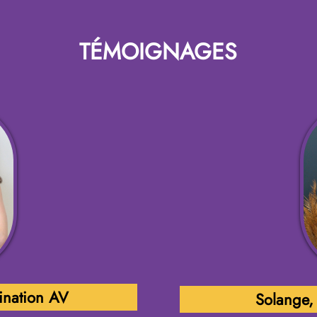
TÉMOIGNAGES
ination AV
Solange,