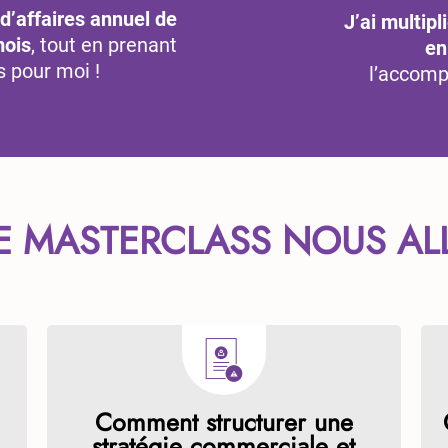
 d’affaires annuel de
J’ai multip
mois
, tout en prenant
en
 pour moi !
l’accom
E MASTERCLASS NOUS ALL
Comment structurer une
stratégie commerciale et