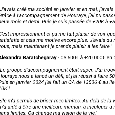
"J'avais créé ma société en janvier et en mai, j'avai
Grâce à l'accompagnement de Houraye, j'ai pu passe
deux mois et demi. Puis je suis passée de +20K à +5
C'est impressionnant et ça me fait plaisir de voir qu
satisfaite et cela me motive encore plus. J'avais du 
vous, mais maintenant je prends plaisir à les faire."
Alexandra Baratchegaray
- de 500€ à +20 000€ en 
"Le groupe d’accompagnement était super. J'ai trouv
Houraye nous a lancé un défi, et j'ai réussi à faire 
Puis en janvier 2024 j'ai fait un CA de 13506 € au lie
10K !
Elle m'a permis de briser mes limites. Au-delà de 
m’a aidé à être une meilleure maman, à inculquer à mon
sans limites. Ça change ma vision de la vie."