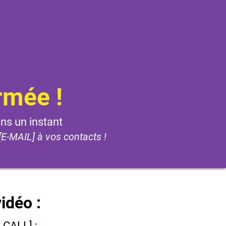
rmée !
ns un instant
[E-MAIL] à vos contacts !
idéo :
CALL] :