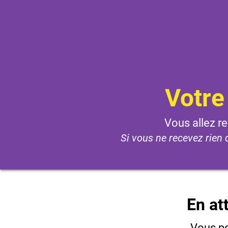
Votre
Vous allez r
Si vous ne recevez rien 
En at
Vous p