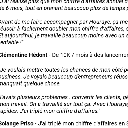
"J’ai réalisé plus que mon chiffre d’affaires annuel 
de 6 mois, tout en prenant beaucoup plus de temps 
Avant de me faire accompagner par Houraye, ça me
réussir à facilement doubler mon chiffre d’affaires, s
Et aujourd’hui, je travaille beaucoup moins avec un 
rentable !"
Clémentine Hédont
- De 10K / mois à des lanceme
"Je voulais mettre toutes les chances de mon côté 
business. Je voyais beaucoup d'entrepreneurs réussir
manquait quelque chose.
J'avais plusieurs problèmes : convertir les clients, gé
mon travail. On a travaillé sur tout ça. Avec Houraye,
rapides. J'ai triplé mon chiffre d'affaires."
Solange Priso
- J'ai triplé mon chiffre d'affaires en 