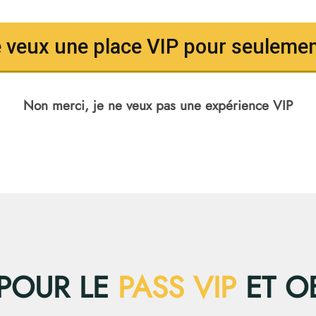
je veux une place VIP pour seulemen
Non merci, je ne veux pas une expérience VIP
 POUR LE
PASS VIP
ET O