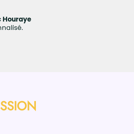
c Houraye
nalisé.
SSSION