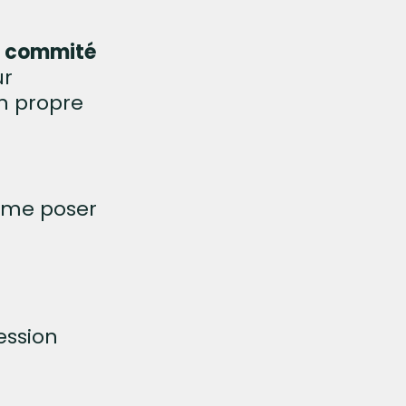
it commité
ur
n propre
 me poser
ession