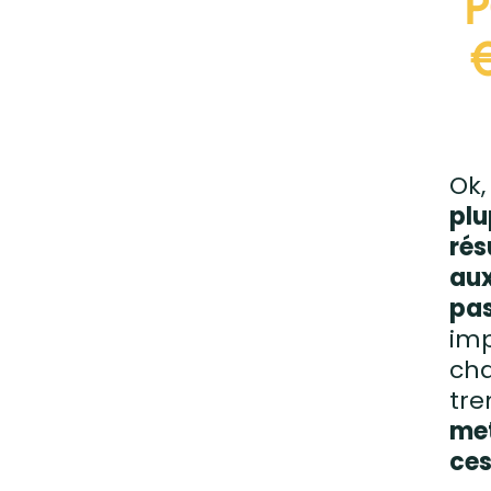
Ok,
plu
rés
aux
pas
imp
cha
tre
met
ces