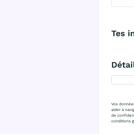
Tes i
Détai
Vos données
aider à navi
de confident
conditions g