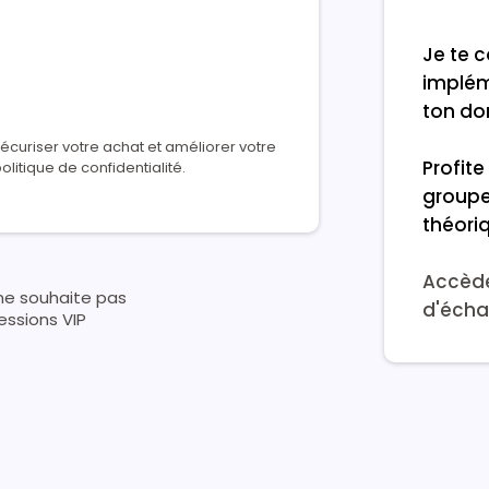
Je te 
implém
ton dom
écuriser votre achat et améliorer votre
Profit
olitique de confidentialité.
groupe
théoriq
Accède
 ne souhaite pas
d'écha
essions VIP